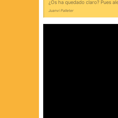
¿Os ha quedado claro? Pues ale a
Juanvi Palleter