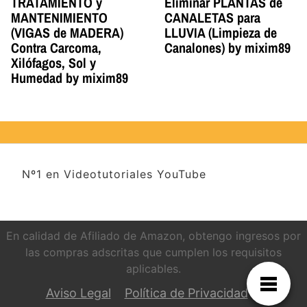
TRATAMIENTO y
Eliminar PLANTAS de
MANTENIMIENTO
CANALETAS para
(VIGAS de MADERA)
LLUVIA (Limpieza de
Contra Carcoma,
Canalones) by mixim89
Xilófagos, Sol y
Humedad by mixim89
Nº1 en Videotutoriales YouTube
En calidad de Afiliado de Amazon, obtengo ingresos por
las compras adscritas que cumplen los requisitos
aplicables.
Aviso Legal
Política de Privacidad