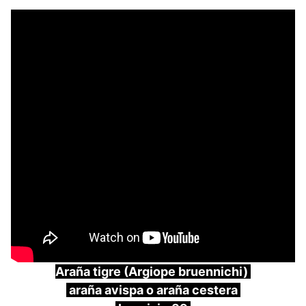
Araña tigre (Argiope bruennichi)
araña avispa o araña cestera