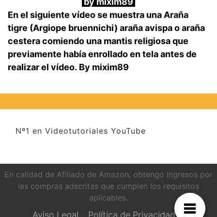
by mixim89
En el siguiente vídeo se muestra una Araña
tigre (Argiope bruennichi) araña avispa o araña
cestera comiendo una mantis religiosa que
previamente había enrollado en tela antes de
realizar el vídeo.
By mixim89
Nº1 en Videotutoriales YouTube
En calidad de Afiliado de Amazon, obtengo ingresos por
las compras adscritas que cumplen los requisitos
aplicables.
Aviso Legal
Política de Privacidad