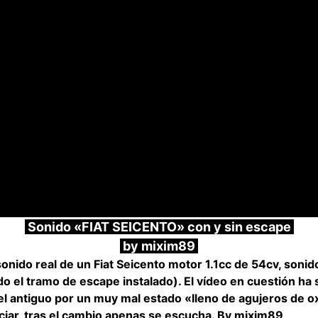
Sonido «FIAT SEICENTO» con y sin escape
by mixim89
sonido real de un Fiat Seicento motor 1.1cc de 54cv, sonid
o el tramo de escape instalado). El vídeo en cuestión ha 
el antiguo por un muy mal estado «lleno de agujeros de o
ar, tras el cambio apenas se escucha. By mixim89