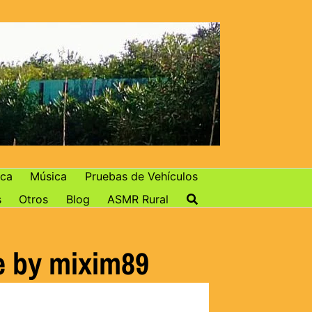
ca
Música
Pruebas de Vehículos
s
Otros
Blog
ASMR Rural
e by mixim89