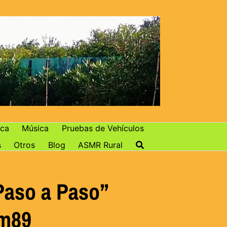
ca
Música
Pruebas de Vehículos
s
Otros
Blog
ASMR Rural
aso a Paso”
im89