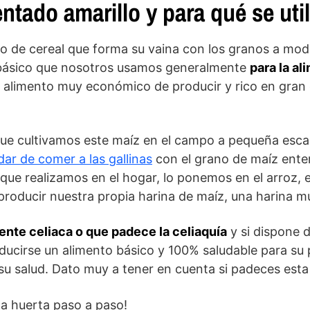
tado amarillo y para qué se uti
po de cereal que forma su vaina con los granos a modo
 básico que nosotros usamos generalmente
para la al
un alimento muy económico de producir y rico en gran
e cultivamos este maíz en el campo a pequeña escal
dar de comer a las gallinas
con el grano de maíz enter
 que realizamos en el hogar, lo ponemos en el arroz,
producir nuestra propia harina de maíz, una harina m
gente celiaca o que padece la celiaquía
y si dispone 
ducirse un alimento básico y 100% saludable para su 
 su salud. Dato muy a tener en cuenta si padeces est
 la huerta paso a paso!