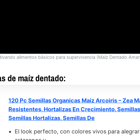
tivando alimentos básicos para supervivencia (Maíz Dentado Amari
as de maíz dentado:
120 Pc Semillas Organicas Maiz Arcoiris – Zea M
Resistentes, Hortalizas En Crecimiento. Semillas
Semillas Hortalizas, Semillas De
El look perfecto, con colores vivos para alegrar